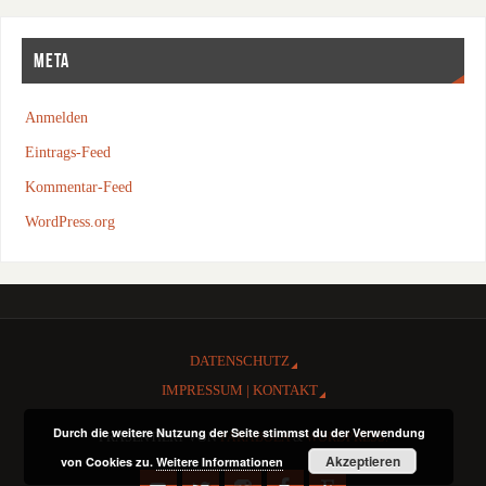
META
Anmelden
Eintrags-Feed
Kommentar-Feed
WordPress.org
DATENSCHUTZ
IMPRESSUM | KONTAKT
Durch die weitere Nutzung der Seite stimmst du der Verwendung
PRÄSENTIERT VON
PARABOLA
&
WORDPRESS.
Akzeptieren
von Cookies zu.
Weitere Informationen