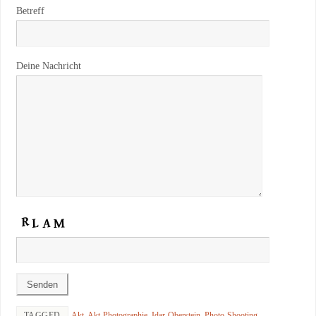
Betreff
Deine Nachricht
TAGGED
Akt
,
Akt-Photographie
,
Idar-Oberstein
,
Photo-Shooting
,