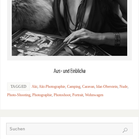
Aus- und Einblicke
TAGGED
Akt
,
Akt-Photographie
,
Camping
,
Caravan
,
Idar-Oberstein
,
Nude
,
Photo-Shooting
,
Photographie
,
Photoshoot
,
Portrait
,
Wohnwagen