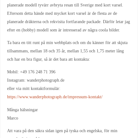
planerade modell tyvärr avbryta resan till Sverige med kort varsel.
Eftersom detta hände med mycket kort varsel är de flesta av de
planerade dräkterna och rekvisita fortfarande packade. Därför letar jag
efter en (hobby) modell som är intresserad av några coola bilder.
Ta bara en titt runt på min webbplats och om du känner för att skjuta
tillsammans, mellan 18 och 35 år, mellan 1,55 och 1,75 meter lång
och har en bra figur, så är det bara att kontakta:
Mobil: +49 176 248 71 396
Instagram: wanderphotograph.de
eller via mitt kontaktformulär:
https://www.wanderphotograph.de/impressum-kontakt/
Många hälsningar
Marco
Att vara på den säkra sidan igen på tyska och engelska, för min