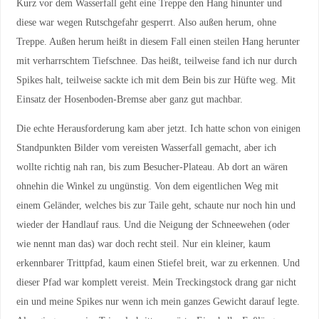
Kurz vor dem Wasserfall geht eine Treppe den Hang hinunter und
diese war wegen Rutschgefahr gesperrt. Also außen herum, ohne
Treppe. Außen herum heißt in diesem Fall einen steilen Hang herunter
mit verharrschtem Tiefschnee. Das heißt, teilweise fand ich nur durch
Spikes halt, teilweise sackte ich mit dem Bein bis zur Hüfte weg. Mit
Einsatz der Hosenboden-Bremse aber ganz gut machbar.
Die echte Herausforderung kam aber jetzt. Ich hatte schon von einigen
Standpunkten Bilder vom vereisten Wasserfall gemacht, aber ich
wollte richtig nah ran, bis zum Besucher-Plateau. Ab dort an wären
ohnehin die Winkel zu ungünstig. Von dem eigentlichen Weg mit
einem Geländer, welches bis zur Taile geht, schaute nur noch hin und
wieder der Handlauf raus. Und die Neigung der Schneewehen (oder
wie nennt man das) war doch recht steil. Nur ein kleiner, kaum
erkennbarer Trittpfad, kaum einen Stiefel breit, war zu erkennen. Und
dieser Pfad war komplett vereist. Mein Treckingstock drang gar nicht
ein und meine Spikes nur wenn ich mein ganzes Gewicht darauf legte.