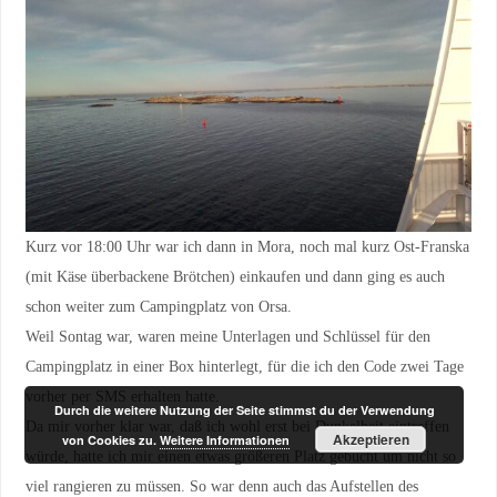
Kurz vor 18:00 Uhr war ich dann in Mora, noch mal kurz Ost-Franska
(mit Käse überbackene Brötchen) einkaufen und dann ging es auch
schon weiter zum Campingplatz von Orsa.
Weil Sontag war, waren meine Unterlagen und Schlüssel für den
Campingplatz in einer Box hinterlegt, für die ich den Code zwei Tage
vorher per SMS erhalten hatte.
Durch die weitere Nutzung der Seite stimmst du der Verwendung
Da mir vorher klar war, daß ich wohl erst bei Dunkelheit eintreffen
Akzeptieren
von Cookies zu.
Weitere Informationen
würde, hatte ich mir einen etwas größeren Platz gebucht um nicht so
viel rangieren zu müssen. So war denn auch das Aufstellen des